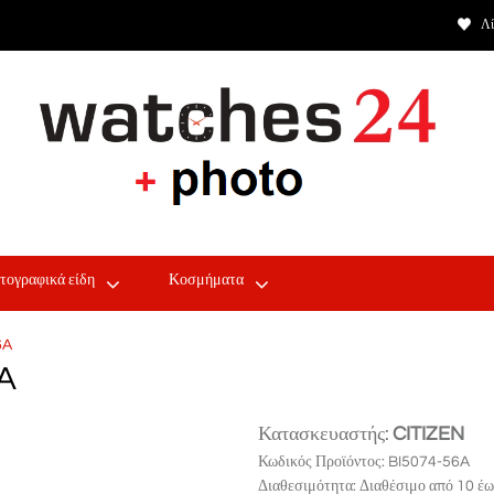
Λί
τογραφικά είδη
Κοσμήματα
6A
6A
Κατασκευαστής:
CITIZEN
Κωδικός Προϊόντος:
BI5074-56A
Διαθεσιμότητα:
Διαθέσιμο από 10 έω