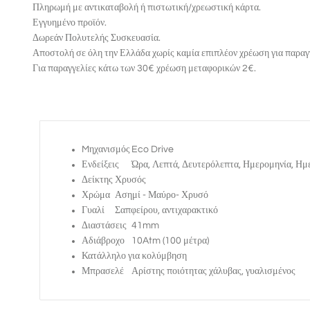
Πληρωμή με αντικαταβολή ή πιστωτική/χρεωστική κάρτα.
Εγγυημένο προϊόν.
Δωρεάν Πολυτελής Συσκευασία.
Αποστολή σε όλη την Ελλάδα χωρίς καμία επιπλέον χρέωση για παραγ
Για παραγγελίες κάτω των 30€ χρέωση μεταφορικών 2€.
Mηχανισμός
Eco Drive
Ενδείξεις
Ώρα, Λεπτά, Δευτερόλεπτα, Ημερομηνία, Ημ
Δείκτης
Χρυσός
Χρώμα
Ασημί - Μαύρο- Χρυσό
Γυαλί
Σαπφείρου, αντιχαρακτικό
Διαστάσεις
41mm
Αδιάβροχο
10Atm (100 μέτρα)
Κατάλληλο για κολύμβηση
Μπρασελέ
Αρίστης ποιότητας χάλυβας, γυαλισμένος