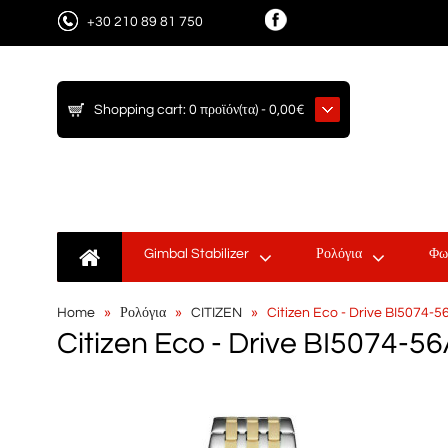
+30 210 89 81 750
Shopping cart:
0 προϊόν(τα) - 0,00€
Gimbal Stabilizer
Ρολόγια
Φω
Home
Ρολόγια
CITIZEN
Citizen Eco - Drive BI5074-5
Citizen Eco - Drive BI5074-5