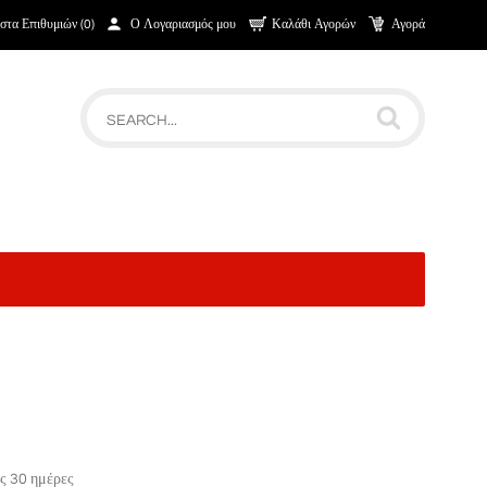
στα Επιθυμιών (0)
Ο Λογαριασμός μου
Καλάθι Αγορών
Αγορά
ς 30 ημέρες