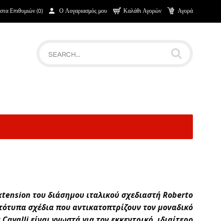
στα Επιθυμιών (0)
Ο Λογαριασμός μου
Καλάθι Αγορών
Αγορά
extension του διάσημου ιταλικού σχεδιαστή Roberto
τότυπα σχέδια που αντικατοπτρίζουν τον μοναδικό
 Cavalli είναι γνωστά για τον εκκεντρικό, ιδιαίτερο