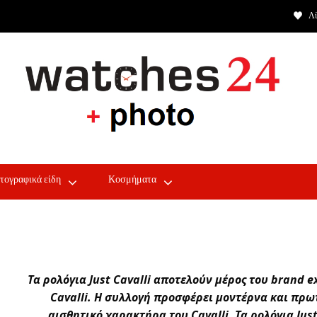
Λί
τογραφικά είδη
Κοσμήματα
Τα ρολόγια Just Cavalli αποτελούν μέρος του brand 
Cavalli. Η συλλογή προσφέρει μοντέρνα και πρω
αισθητικό χαρακτήρα του Cavalli. Τα ρολόγια Just