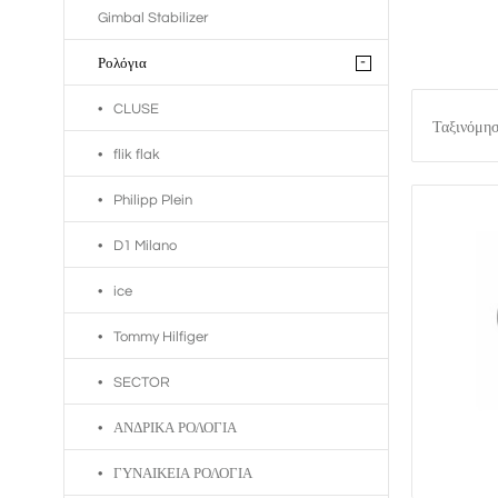
Gimbal Stabilizer
-
Ρολόγια
CLUSE
Ταξινόμη
flik flak
Philipp Plein
D1 Milano
ice
Tommy Hilfiger
SECTOR
ΑΝΔΡΙΚΑ ΡΟΛΟΓΙΑ
ΓΥΝΑΙΚΕΙΑ ΡΟΛΟΓΙΑ