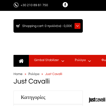
+30 210 89 81 750
Shopping cart:
0 προϊόν(τα) - 0,00€
Gimbal Stabilizer
Ρολόγια
Φω
Home
Ρολόγια
Just Cavalli
Just Cavalli
Κατηγορίες