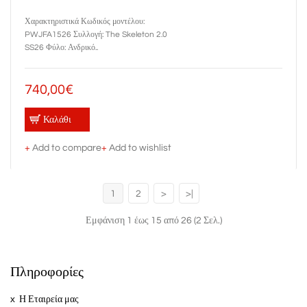
Χαρακτηριστικά Κωδικός μοντέλου:
PWJFA1526 Συλλογή: The Skeleton 2.0
SS26 Φύλο: Ανδρικό..
740,00€
Καλάθι
+
Add to compare
+
Add to wishlist
1
2
>
>|
Εμφάνιση 1 έως 15 από 26 (2 Σελ.)
Πληροφορίες
Η Εταιρεία μας