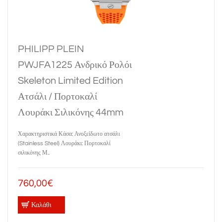
PHILIPP PLEIN
PWJFA1225 Ανδρικό Ρολόι
Skeleton Limited Edition
Ατσάλι / Πορτοκαλί
Λουράκι Σιλικόνης 44mm
Χαρακτηριστικά Κάσα: Ανοξείδωτο ατσάλι
(Stainless Steel) Λουράκι: Πορτοκαλί
σιλικόνης Μ..
760,00€
Καλάθι