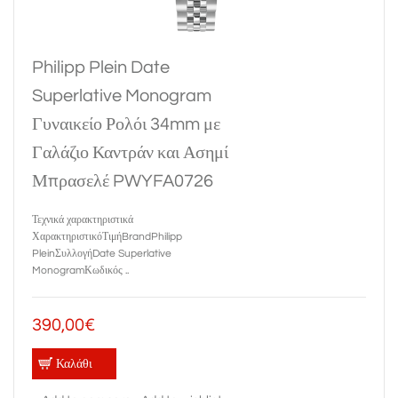
Philipp Plein Date
Superlative Monogram
Γυναικείο Ρολόι 34mm με
Γαλάζιο Καντράν και Ασημί
Μπρασελέ PWYFA0726
Τεχνικά χαρακτηριστικά
ΧαρακτηριστικόΤιμήBrandPhilipp
PleinΣυλλογήDate Superlative
MonogramΚωδικός ..
390,00€
Καλάθι