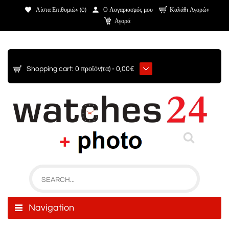
Λίστα Επιθυμιών (0)
Ο Λογαριασμός μου
Καλάθι Αγορών
Αγορά
Shopping cart:
0 προϊόν(τα) - 0,00€
Navigation