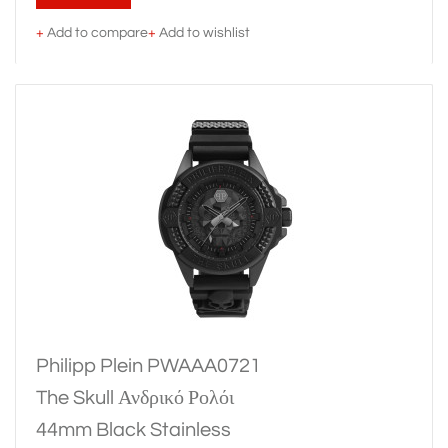
+
Add to compare
+
Add to wishlist
Philipp Plein PWAAA0721
The Skull Ανδρικό Ρολόι
44mm Black Stainless