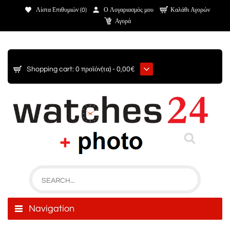
Λίστα Επιθυμιών (0)
Ο Λογαριασμός μου
Καλάθι Αγορών
Αγορά
Shopping cart:
0 προϊόν(τα) - 0,00€
Navigation