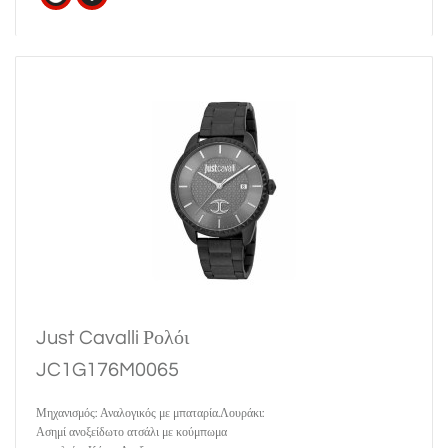
Just Cavalli Ρολόι
JC1G176M0065
Μηχανισμός: Αναλογικός με μπαταρία.Λουράκι:
Ασημί ανοξείδωτο ατσάλι με κούμπωμα