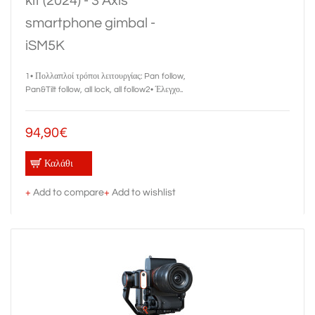
kit (2024) - 3 Axis
smartphone gimbal -
iSM5K
1• Πολλαπλοί τρόποι λειτουργίας: Pan follow,
Pan&Tilt follow, all lock, all follow2• Έλεγχο..
94,90€
Καλάθι
+
Add to compare
+
Add to wishlist