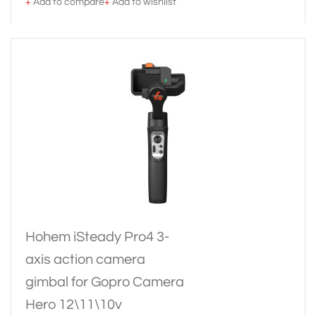
+
Add to compare
+
Add to wishlist
Hohem iSteady Pro4 3-
axis action camera
gimbal for Gopro Camera
Hero 12\11\10v