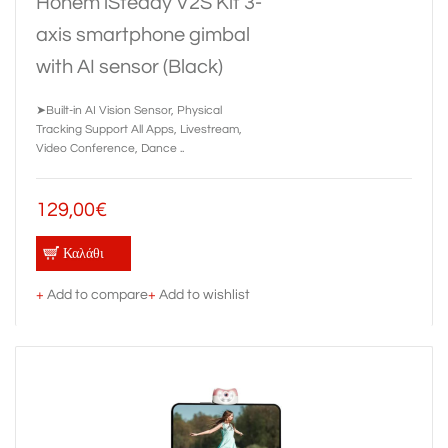
Hohem iSteady V2S Kit 3-
axis smartphone gimbal
with AI sensor (Black)
➤Built-in AI Vision Sensor, Physical
Tracking Support All Apps, Livestream,
Video Conference, Dance ..
129,00€
Καλάθι
+
Add to compare
+
Add to wishlist