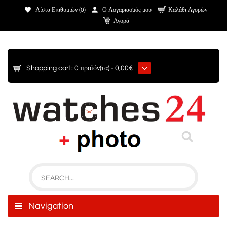
Λίστα Επιθυμιών (0)
Ο Λογαριασμός μου
Καλάθι Αγορών
Αγορά
Shopping cart:
0 προϊόν(τα) - 0,00€
Navigation