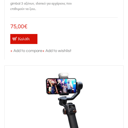
gimbal 3 αξόνων, ιδανικό για αρχάριους που
επιθυμούν να ξεκι..
75,00€
Καλάθι
+
Add to compare
+
Add to wishlist