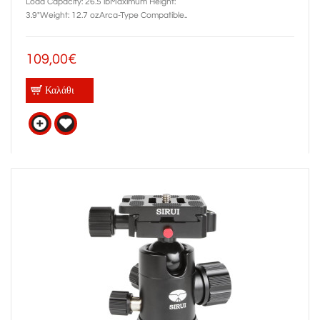
Load Capacity: 26.5 lbMaximum Height:
3.9"Weight: 12.7 ozArca-Type Compatible..
109,00€
Καλάθι