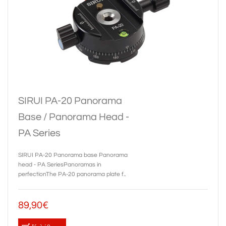
SIRUI PA-20 Panorama
Base / Panorama Head -
PA Series
SIRUI PA-20 Panorama base Panorama
head - PA SeriesPanoramas in
perfectionThe PA-20 panorama plate f..
89,90€