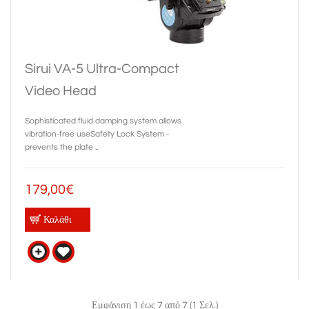
Sirui VA-5 Ultra-Compact
Video Head
Sophisticated fluid damping system allows
vibration-free useSafety Lock System -
prevents the plate ..
179,00€
Καλάθι
Εμφάνιση 1 έως 7 από 7 (1 Σελ.)