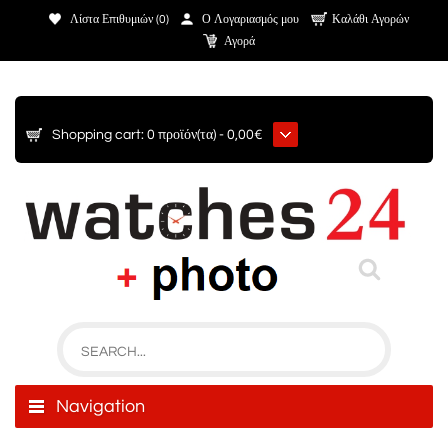
Λίστα Επιθυμιών (0)
Ο Λογαριασμός μου
Καλάθι Αγορών
Αγορά
Shopping cart:
0 προϊόν(τα) - 0,00€
Navigation