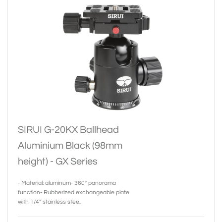
SIRUI G-20KX Ballhead
Aluminium Black (98mm
height) - GX Series
- Material: aluminum- 360° panorama
function- Rubberized exchangeable plate
with 1/4" stainless stee..