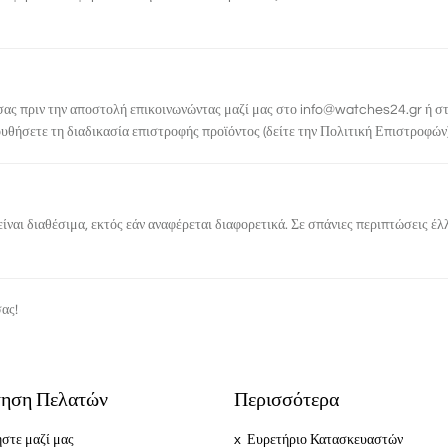
 σας
πριν την αποστολή
επικοινωνώντας μαζί μας στο
info@watches24.gr
ή σ
ουθήσετε τη διαδικασία επιστροφής προϊόντος (δείτε την
Πολιτική Επιστροφών
ίναι διαθέσιμα, εκτός εάν αναφέρεται διαφορετικά. Σε σπάνιες περιπτώσεις έ
σας!
ηση Πελατών
Περισσότερα
στε μαζί μας
Ευρετήριο Κατασκευαστών