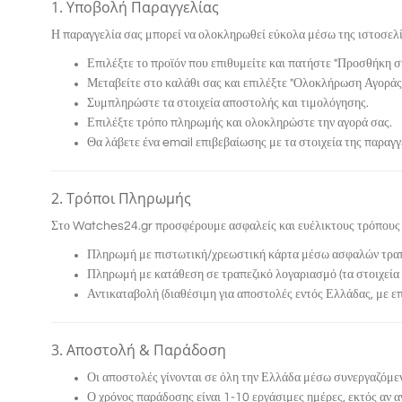
1. Υποβολή Παραγγελίας
Η παραγγελία σας μπορεί να ολοκληρωθεί εύκολα μέσω της ιστοσελ
Επιλέξτε το προϊόν που επιθυμείτε και πατήστε "Προσθήκη στ
Μεταβείτε στο καλάθι σας και επιλέξτε "Ολοκλήρωση Αγοράς"
Συμπληρώστε τα στοιχεία αποστολής και τιμολόγησης.
Επιλέξτε τρόπο πληρωμής και ολοκληρώστε την αγορά σας.
Θα λάβετε ένα email επιβεβαίωσης με τα στοιχεία της παραγγ
2. Τρόποι Πληρωμής
Στο
Watches24.gr
προσφέρουμε ασφαλείς και ευέλικτους τρόπους
Πληρωμή με πιστωτική/χρεωστική κάρτα
μέσω ασφαλών τραπ
Πληρωμή με κατάθεση σε τραπεζικό λογαριασμό
(τα στοιχεία
Αντικαταβολή
(διαθέσιμη για αποστολές εντός Ελλάδας, με ε
3. Αποστολή & Παράδοση
Οι αποστολές γίνονται σε όλη την Ελλάδα μέσω συνεργαζόμε
Ο χρόνος παράδοσης είναι
1-10 εργάσιμες ημέρες
, εκτός αν 