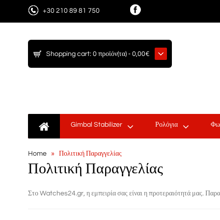
+30 210 89 81 750
Shopping cart:
0 προϊόν(τα) - 0,00€
Gimbal Stabilizer
Ρολόγια
Φω
Home
Πολιτική Παραγγελίας
Πολιτική Παραγγελίας
Στο
Watches24.gr
, η εμπειρία σας είναι η προτεραιότητά μας. Πα