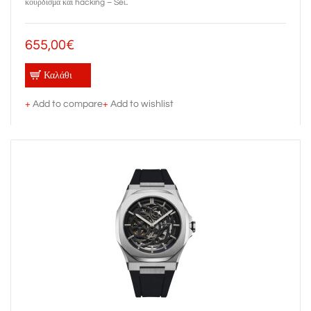
κούρδισμα και hacking – Sei..
655,00€
Καλάθι
+
Add to compare
+
Add to wishlist