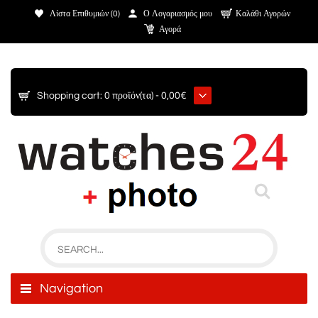
Λίστα Επιθυμιών (0)
Ο Λογαριασμός μου
Καλάθι Αγορών
Αγορά
Shopping cart:
0 προϊόν(τα) - 0,00€
Navigation