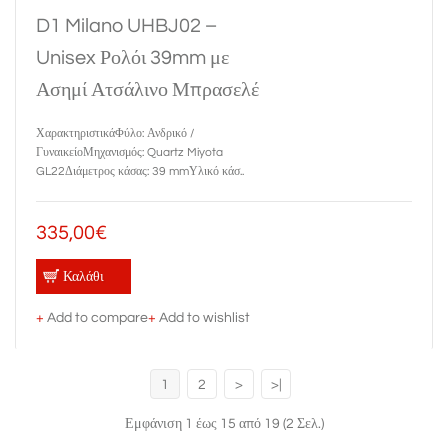
D1 Milano UHBJ02 –
Unisex Ρολόι 39mm με
Ασημί Ατσάλινο Μπρασελέ
ΧαρακτηριστικάΦύλο: Ανδρικό /
ΓυναικείοΜηχανισμός: Quartz Miyota
GL22Διάμετρος κάσας: 39 mmΥλικό κάσ..
335,00€
Καλάθι
+
Add to compare
+
Add to wishlist
1
2
>
>|
Εμφάνιση 1 έως 15 από 19 (2 Σελ.)