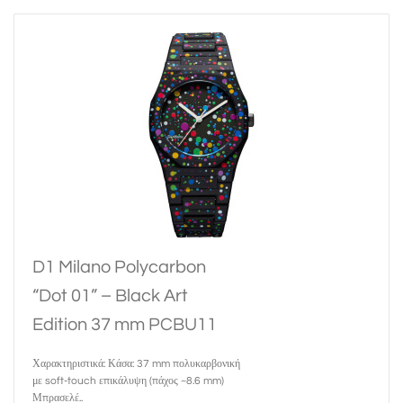
D1 Milano Polycarbon
“Dot 01” – Black Art
Edition 37 mm PCBU11
Χαρακτηριστικά: Κάσα: 37 mm πολυκαρβονική
με soft-touch επικάλυψη (πάχος ~8.6 mm)
Μπρασελέ..