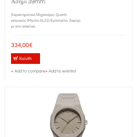
Ασημί 39mm
Χαρακτηριστικά Μηχανισμός: Quartz
ιαπωνικός (Miyota GL22) Κρύσταλλο: Ζαφείρι
με αντι-ανακλασ..
334,00€
Καλάθι
+
Add to compare
+
Add to wishlist