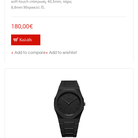
soft-touch επίστρωση, 40,5mm, πάχος
8,8mm Μπρασελέ: Π..
180,00€
Καλάθι
+
Add to compare
+
Add to wishlist